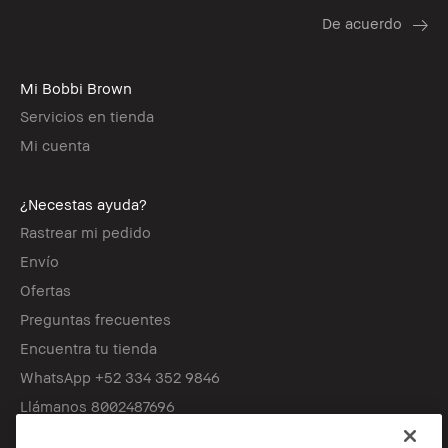
Mi Bobbi Brown
Servicios en tienda
Mi cuenta
¿Necestas ayuda?
Rastrear mi pedido
Envío
Ofertas
Preguntas frecuentes
Encuentra tu tienda
WhatsApp +52 334 352 9846
Llámanos 8002487696