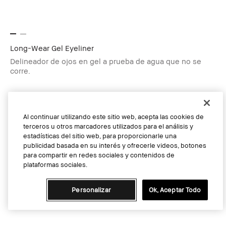
Long-Wear Gel Eyeliner
Delineador de ojos en gel a prueba de agua que no se
corre.
$740.00
2 Shades
0.1oz/ 3g
Chocolate Shimmer
Al continuar utilizando este sitio web, acepta las cookies de
terceros u otros marcadores utilizados para el análisis y
Actualmente no tenemos stock
estadísticas del sitio web, para proporcionarle una
publicidad basada en su interés y ofrecerle videos, botones
para compartir en redes sociales y contenidos de
plataformas sociales.
Añadir a la bolsa
Personalizar
Ok, Aceptar Todo