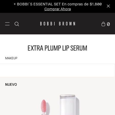
+ BOBBI´S ESSENTIAL SET En compras de $1,800
Comprar Ahora
0
Extra Plump Lip Serum
MAKEUP
NUEVO
NUEVO