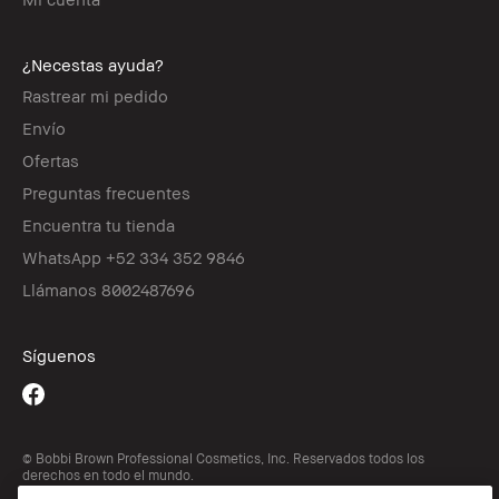
¿Necestas ayuda?
Rastrear mi pedido
Envío
Ofertas
Preguntas frecuentes
Encuentra tu tienda
WhatsApp +52 334 352 9846
Llámanos 8002487696
Síguenos
© Bobbi Brown Professional Cosmetics, Inc. Reservados todos los
derechos en todo el mundo.