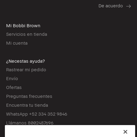
Mi Bobbi Brown
Servicios en tienda
Mi cuenta
¿Necestas ayuda?
Rastrear mi pedido
Envío
Ofertas
Preguntas frecuentes
Encuentra tu tienda
WhatsApp +52 334 352 9846
Llámanos 8002487696