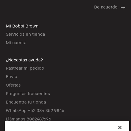
Mi Bobbi Brown
Servicios en tienda
Mi cuenta
¿Necestas ayuda?
Rastrear mi pedido
Envío
Ofertas
Preguntas frecuentes
Encuentra tu tienda
WhatsApp +52 334 352 9846
Llámanos 8002487696