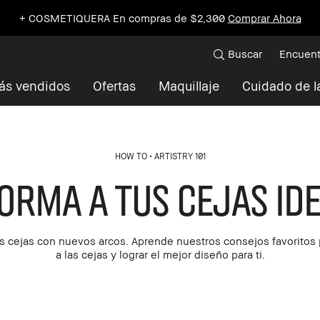
+ COSMETIQUERA En compras de $2,300
Comprar Ahora
Buscar
Encuent
ás vendidos
Ofertas
Maquillaje
Cuidado de la
HOW TO
ARTISTRY 101
orma a tus Cejas Id
s cejas con nuevos arcos. Aprende nuestros consejos favoritos 
a las cejas y lograr el mejor diseño para ti.