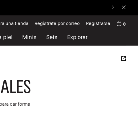
ra una tienda
Regístrate por correo
Registrarse
0
 piel
Minis
Sets
Explorar
eales
para dar forma