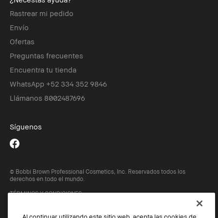
Rastrear mi pedido
Envío
Ofertas
Preguntas frecuentes
Encuentra tu tienda
WhatsApp +52 334 352 9846
Llámanos 8002487696
Síguenos
© Bobbi Brown Professional Cosmetics, Inc. Reservados todos los
derechos en todo el mundo.
TÉRMINOS Y CONDICIONES
POLÍTICA DE PRIVACIDAD
Cookie Popup
Al continuar utilizando este sitio web, acepta las cookies de