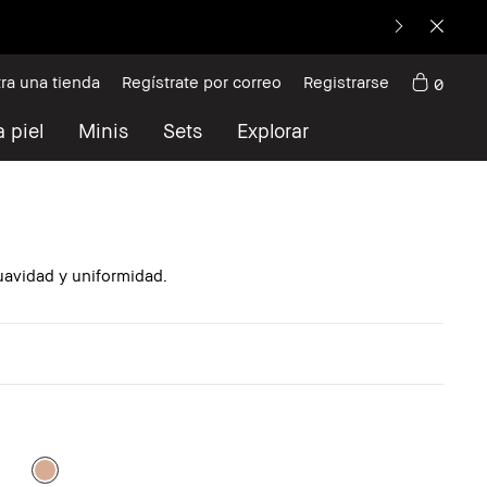
ra una tienda
Regístrate por correo
Registrarse
0
 piel
Minis
Sets
Explorar
avidad y uniformidad.