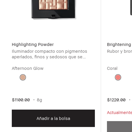
Highlighting Powder
Brightening
Iluminador compacto con pigmentos
Rubor y bro
aperlados, finos y sedosos que se
aplican con suavidad y uniformidad.
Afternoon Glow
Coral
$1100.00
8g
$1220.00
Actualment
Añadir a la bolsa