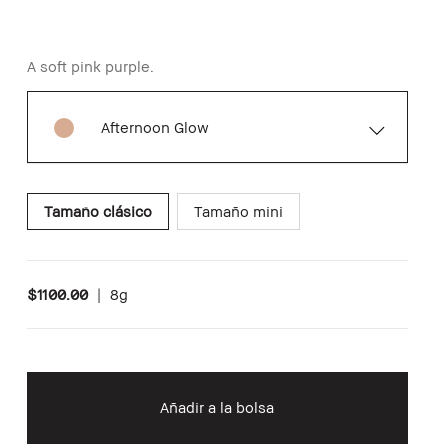
A soft pink purple.
Afternoon Glow
Tamaño clásico
Tamaño mini
$1100.00
|
8g
Añadir a la bolsa