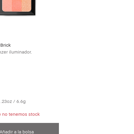
 Brick
nzer iluminador.
.23oz / 6.6g
e no tenemos stock
Añadir a la bolsa